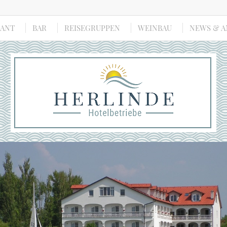
RANT
BAR
REISEGRUPPEN
WEINBAU
NEWS & 
Ihr Hotel am Ufer des
Neusiedlersees