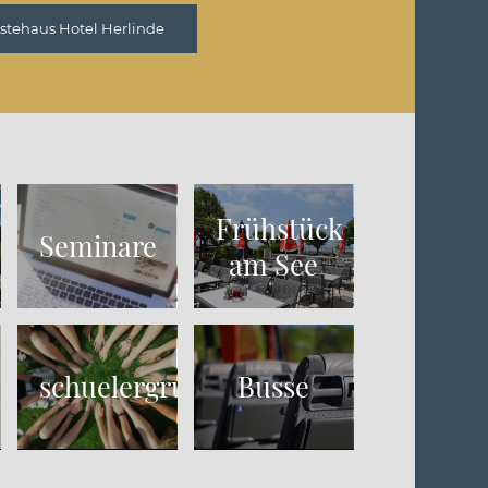
stehaus Hotel Herlinde
Frühstück
Seminare
am See
schuelergruppen_herlinde
Busse