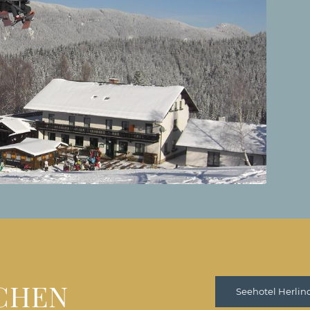
hof Eichtbauer
UCHEN
Seehotel Herlin