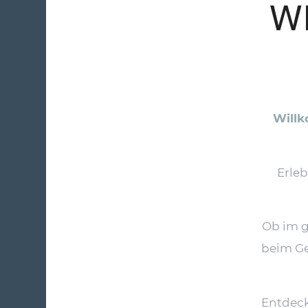
W
Willk
Erleb
Ob im g
beim Ge
Entdeck