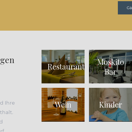
Gä
ngen
Moskito
Restaurant
Bar
Wein
Kinder
d Ihre
halt.
nd
rf.