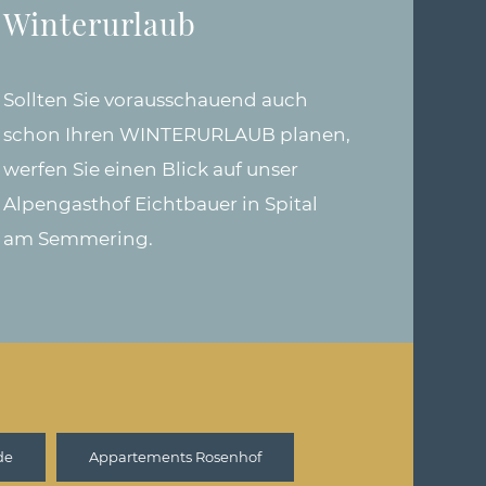
Winterurlaub
Sollten Sie vorausschauend auch
schon Ihren WINTERURLAUB planen,
werfen Sie einen Blick auf unser
Alpengasthof Eichtbauer in Spital
am Semmering.
de
Appartements Rosenhof