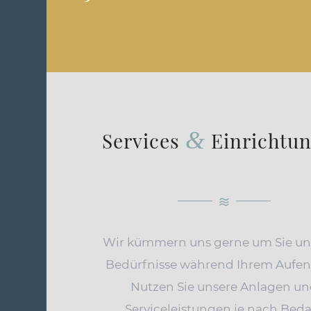
&
Services
Einrichtu
Wir kümmern uns gerne um Sie un
Bedürfnisse während Ihrem Aufent
Nutzen Sie unsere Anlagen u
Serviceleistungen je nach Beda