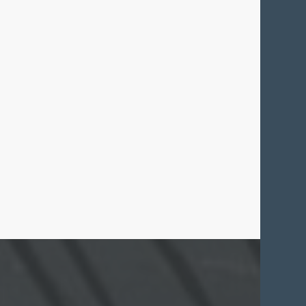
N
,
ANGEBOT
,
 HERLINDE
 Days