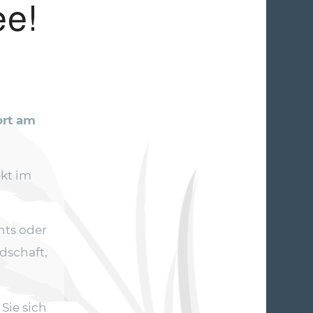
e!
ort am
ekt im
nts oder
dschaft,
Sie sich