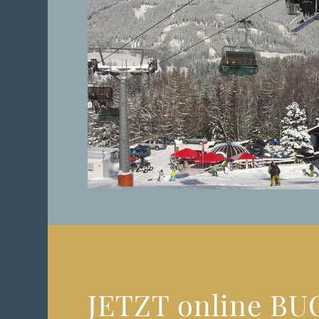
Alpengast
JETZT online B