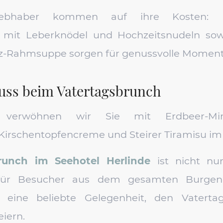
iebhaber kommen auf ihre Kosten: Ei
e mit Leberknödel und Hochzeitsnudeln sow
ilz-Rahmsuppe sorgen für genussvolle Moment
uss beim Vatertagsbrunch
erwöhnen wir Sie mit Erdbeer-Minz-
Kirschentopfencreme und Steirer Tiramisu im 
runch im Seehotel Herlinde
ist nicht nur
für Besucher aus dem gesamten Burgen
ch eine beliebte Gelegenheit, den Vaterta
iern.