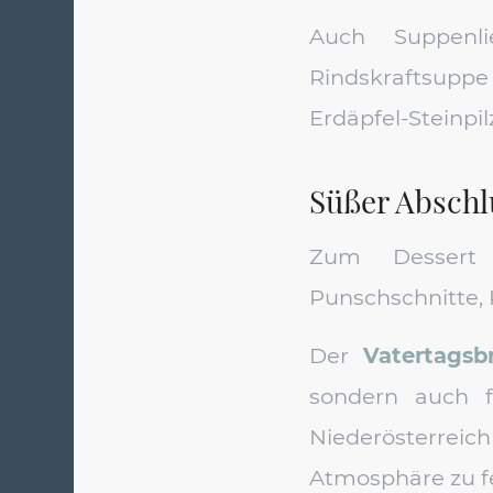
Auch Suppenl
Rindskraftsupp
Erdäpfel-Steinp
Süßer Abschl
Zum Dessert v
Punschschnitte, 
Der
Vatertagsb
sondern auch 
Niederösterrei
Atmosphäre zu fe