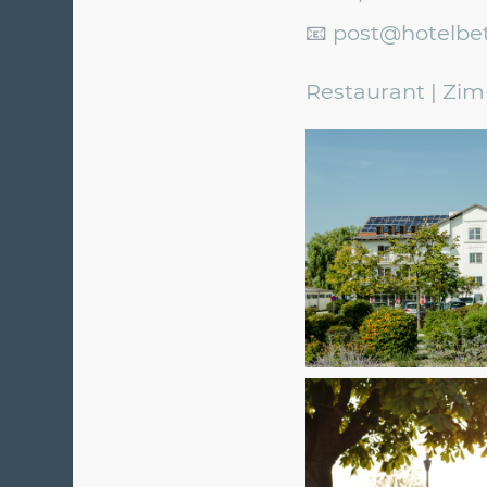
📧
post@hotelbet
Restaurant
|
Zim