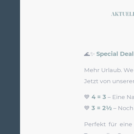
AKTUEL
🌊✨
Special Dea
Mehr Urlaub. We
Jetzt von unsere
💙
4 = 3
– Eine N
💙
3 = 2½
– Noch
Perfekt für eine