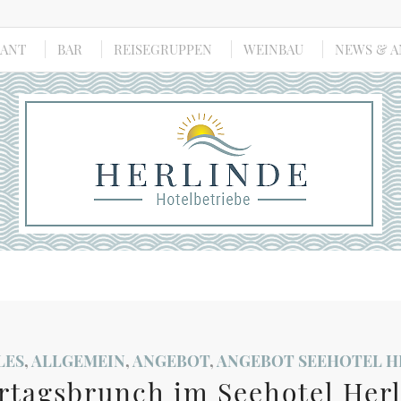
RANT
BAR
REISEGRUPPEN
WEINBAU
NEWS & 
LES
,
ALLGEMEIN
,
ANGEBOT
,
ANGEBOT SEEHOTEL H
ertagsbrunch im Seehotel Herl