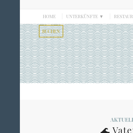
HOME
UNTERKÜNFTE ▼
RESTAU
BUCHEN
AKTUEL
🌊 Vat