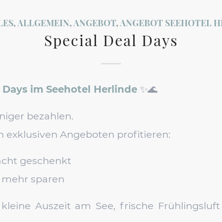
LES
,
ALLGEMEIN
,
ANGEBOT
,
ANGEBOT SEEHOTEL H
Special Deal Days
l Days im Seehotel Herlinde
✨🌊
niger bezahlen.
n exklusiven Angeboten profitieren:
acht geschenkt
 mehr sparen
 kleine Auszeit am See, frische Frühlingslu