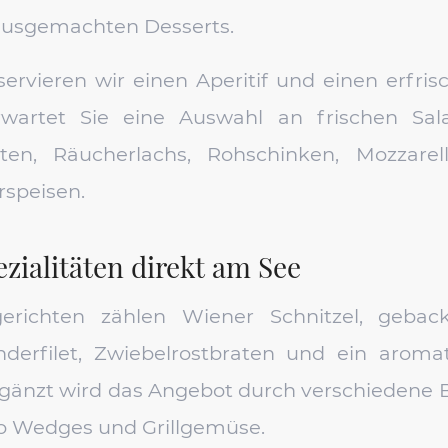
ausgemachten Desserts.
rvieren wir einen Aperitif und einen erfris
rwartet Sie eine Auswahl an frischen Sala
täten, Räucherlachs, Rohschinken, Mozzar
rspeisen.
zialitäten direkt am See
richten zählen Wiener Schnitzel, gebac
derfilet, Zwiebelrostbraten und ein arom
rgänzt wird das Angebot durch verschiedene B
ato Wedges und Grillgemüse.