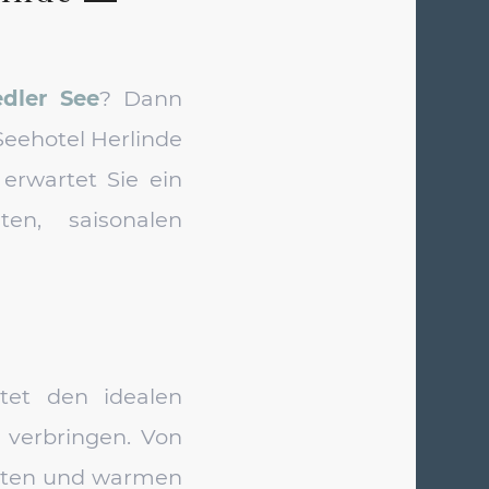
dler See
? Dann
Seehotel Herlinde
erwartet Sie ein
ten, saisonalen
tet den idealen
verbringen. Von
kalten und warmen