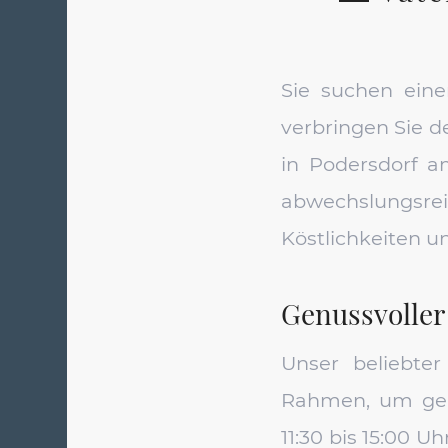
Sie suchen ein
verbringen Sie d
in Podersdorf a
abwechslungsre
Köstlichkeiten u
Genussvoller
Unser beliebte
Rahmen, um gem
11:30 bis 15:00 