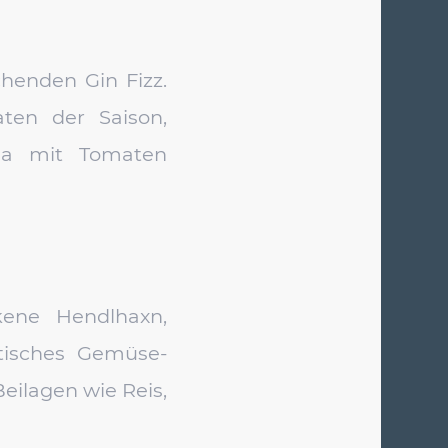
chenden Gin Fizz.
ten der Saison,
ella mit Tomaten
kene Hendlhaxn,
atisches Gemüse-
eilagen wie Reis,