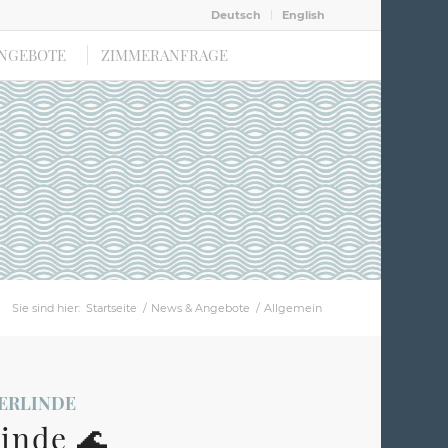
Deutsch
English
ANGEBOTE
ZIMMERANFRAGE
Sie sind hier:
Startseite
/
News & Angebote
/
Allgemein
ERLINDE
inde 🌊