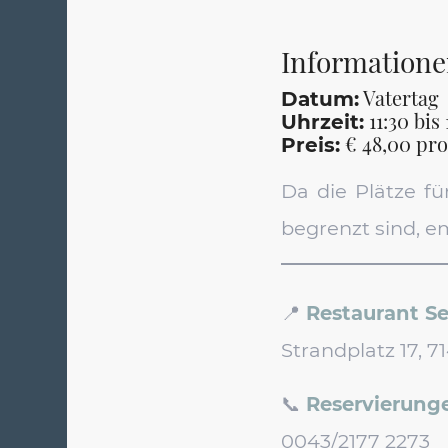
Informatione
Vatertag
Datum:
11:30 bis
Uhrzeit:
€ 48,00 pro
Preis:
Da die Plätze f
begrenzt sind, e
📍
Restaurant Se
Strandplatz 17, 
📞
Reservierunge
0043/2177 2273