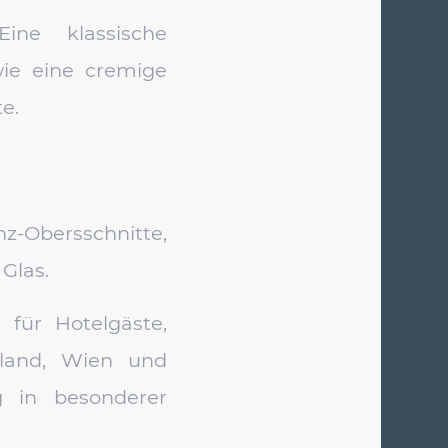
ne klassische
ie eine cremige
e.
Obersschnitte,
Glas.
 für Hotelgäste,
land, Wien und
g in besonderer