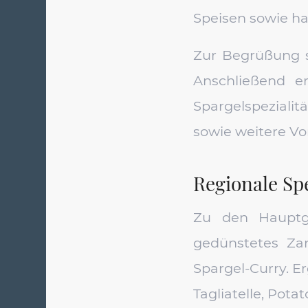
Speisen sowie h
Zur Begrüßung se
Anschließend e
Spargelspeziali
sowie weitere Vo
Regionale Spe
Zu den Hauptge
gedünstetes Zan
Spargel-Curry. E
Tagliatelle, Pot