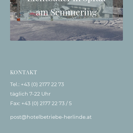
am Semmering
KONTAKT
Tel.:
+43 (0) 2177 22 73
täglich 7-22 Uhr
Fax: +43 (0) 2177 22 73 / 5
post@hotelbetriebe-herlinde.at