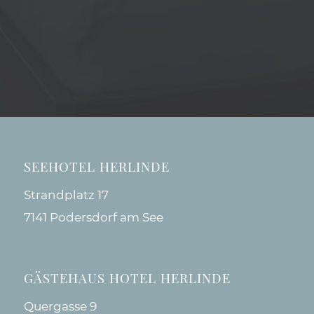
SEEHOTEL HERLINDE
Strandplatz 17
7141 Podersdorf am See
GÄSTEHAUS HOTEL HERLINDE
Quergasse 9