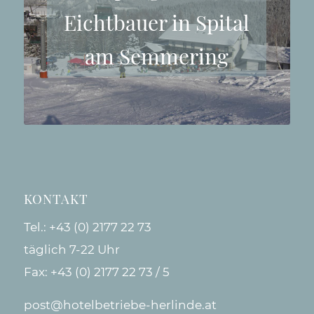
Eichtbauer in Spital
am Semmering
KONTAKT
Tel.:
+43 (0) 2177 22 73
täglich 7-22 Uhr
Fax: +43 (0) 2177 22 73 / 5
post@hotelbetriebe-herlinde.at