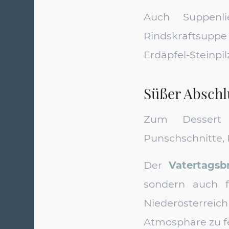
Auch Suppenl
Rindskraftsupp
Erdäpfel-Steinp
Süßer Abschl
Zum Dessert v
Punschschnitte, 
Der
Vatertagsb
sondern auch 
Niederösterrei
Atmosphäre zu fe