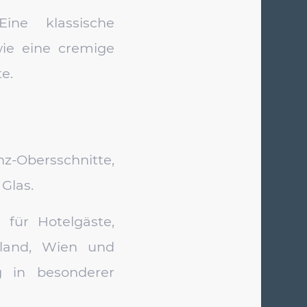
ne klassische
ie eine cremige
e.
Obersschnitte,
Glas.
 für Hotelgäste,
land, Wien und
g in besonderer