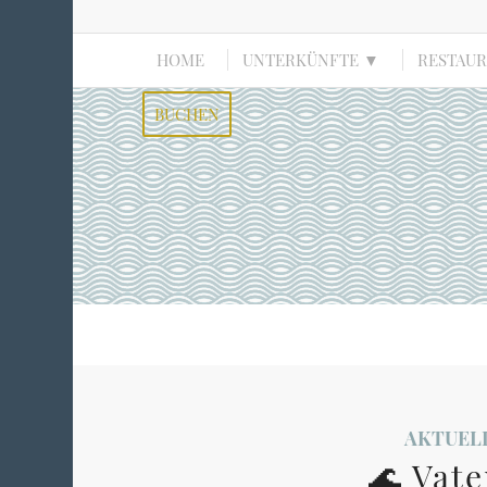
HOME
UNTERKÜNFTE ▼
RESTAU
BUCHEN
AKTUEL
🌊 Vat