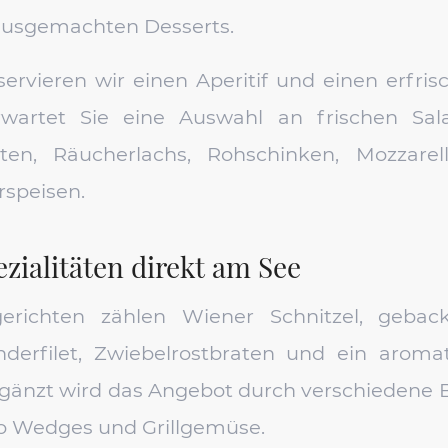
ausgemachten Desserts.
rvieren wir einen Aperitif und einen erfris
rwartet Sie eine Auswahl an frischen Sala
täten, Räucherlachs, Rohschinken, Mozzar
rspeisen.
zialitäten direkt am See
richten zählen Wiener Schnitzel, gebac
derfilet, Zwiebelrostbraten und ein arom
rgänzt wird das Angebot durch verschiedene B
ato Wedges und Grillgemüse.