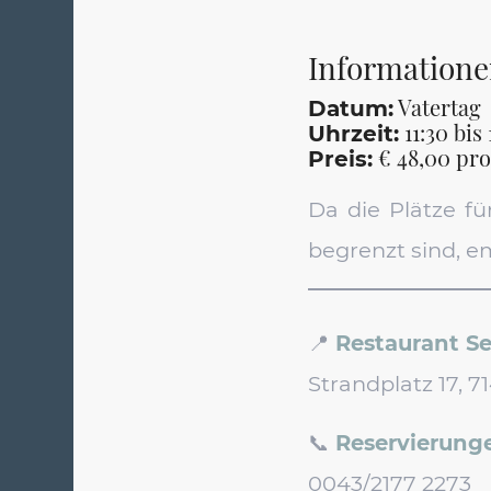
Informatione
Vatertag
Datum:
11:30 bis
Uhrzeit:
€ 48,00 pro
Preis:
Da die Plätze f
begrenzt sind, e
📍
Restaurant Se
Strandplatz 17, 
📞
Reservierunge
0043/2177 2273