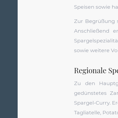
Speisen sowie h
Zur Begrüßung se
Anschließend e
Spargelspeziali
sowie weitere Vo
Regionale Spe
Zu den Hauptge
gedünstetes Zan
Spargel-Curry. E
Tagliatelle, Pot