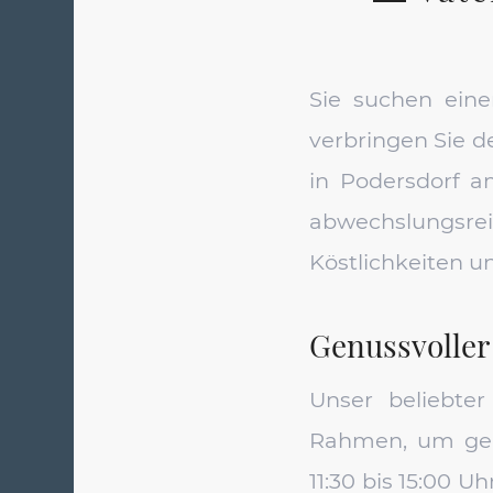
Sie suchen ein
verbringen Sie d
in Podersdorf a
abwechslungsre
Köstlichkeiten u
Genussvoller
Unser beliebte
Rahmen, um gem
11:30 bis 15:00 