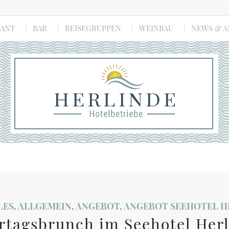
RANT
BAR
REISEGRUPPEN
WEINBAU
NEWS & 
LES
,
ALLGEMEIN
,
ANGEBOT
,
ANGEBOT SEEHOTEL H
ertagsbrunch im Seehotel Herl