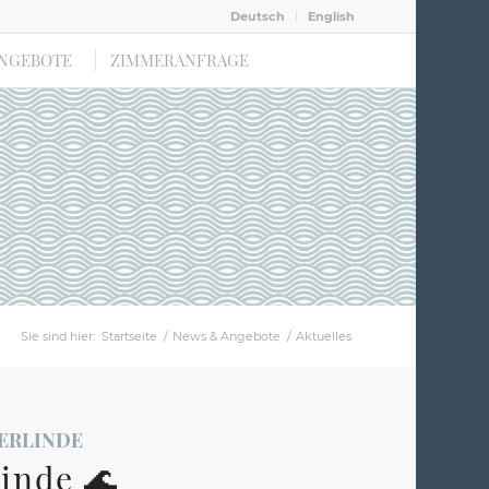
Deutsch
English
ANGEBOTE
ZIMMERANFRAGE
Sie sind hier:
Startseite
/
News & Angebote
/
Aktuelles
ERLINDE
inde 🌊