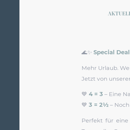
AKTUEL
🌊✨
Special Dea
Mehr Urlaub. We
Jetzt von unsere
💙
4 = 3
– Eine N
💙
3 = 2½
– Noch
Perfekt für eine