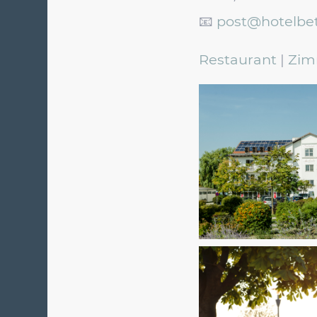
📧
post@hotelbet
Restaurant
|
Zim