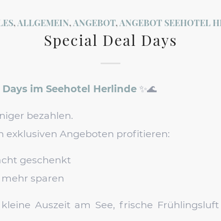
LES
,
ALLGEMEIN
,
ANGEBOT
,
ANGEBOT SEEHOTEL H
Special Deal Days
l Days im Seehotel Herlinde
✨🌊
niger bezahlen.
n exklusiven Angeboten profitieren:
acht geschenkt
 mehr sparen
 kleine Auszeit am See, frische Frühlingslu