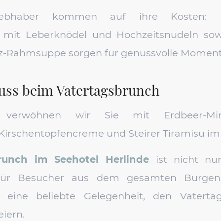
iebhaber kommen auf ihre Kosten: Ei
e mit Leberknödel und Hochzeitsnudeln sow
ilz-Rahmsuppe sorgen für genussvolle Moment
uss beim Vatertagsbrunch
erwöhnen wir Sie mit Erdbeer-Minz-
Kirschentopfencreme und Steirer Tiramisu im 
runch im Seehotel Herlinde
ist nicht nur
für Besucher aus dem gesamten Burgen
ch eine beliebte Gelegenheit, den Vaterta
iern.