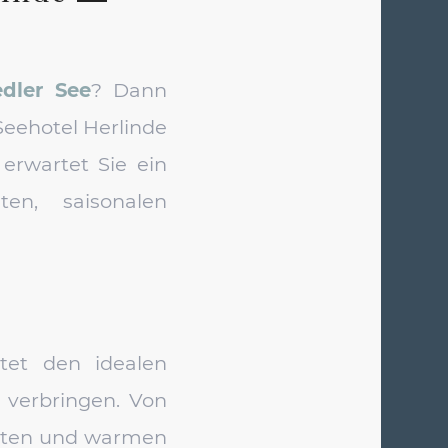
dler See
? Dann
Seehotel Herlinde
erwartet Sie ein
ten, saisonalen
tet den idealen
verbringen. Von
kalten und warmen