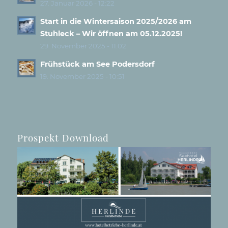
27. Januar 2026 - 12:22
Start in die Wintersaison 2025/2026 am
Stuhleck – Wir öffnen am 05.12.2025!
29. November 2025 - 11:02
Frühstück am See Podersdorf
19. November 2025 - 10:51
Prospekt Download