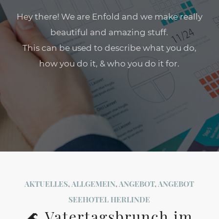
Hey there! We are Enfold and we make really
beautiful and amazing stuff.
This can be used to describe what you do,
how you do it, & who you do it for.
AKTUELLES
,
ALLGEMEIN
,
ANGEBOT
,
ANGEBOT
SEEHOTEL HERLINDE
🌊 Vatertagsbrunch im