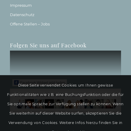
Impressum
Datenschutz
Offene Stellen – Jobs
Folgen Sie uns auf Facebook
Facebook Widget jetzt laden
Diese Seite verwendet Cookies um Ihnen gewisse
Funktionalitäten wie z.B. eine Buchungsfunktion oder die für
Werden Sie Teil unserer Facebook Gemeinde
Sie optimale Sprache zur Verfügung stellen zu können. Wenn
Sie weiterhin auf dieser Website surfen, akzeptieren Sie die
Verwendung von Cookies. Weitere Infos hierzu finden Sie in