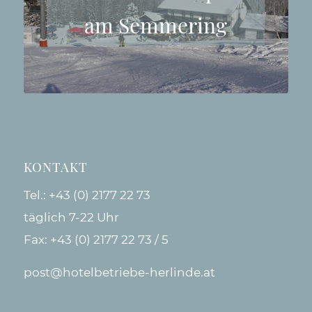
am Semmering
KONTAKT
Tel.:
+43 (0) 2177 22 73
täglich 7-22 Uhr
Fax: +43 (0) 2177 22 73 / 5
post@hotelbetriebe-herlinde.at